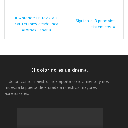
Navegación
Entrada
Anterior:
Entrevista a
Siguiente
Siguiente:
3 principios
de
anterior:
Kai Terapies desde Inca
entrada:
sistémicos
Aromas España
entradas
El dolor no es un drama.
El dolor, como maestro, nos aporta conocimiento y nos
muestra la puerta de entrada a nuestros mayores
aprendizajes.