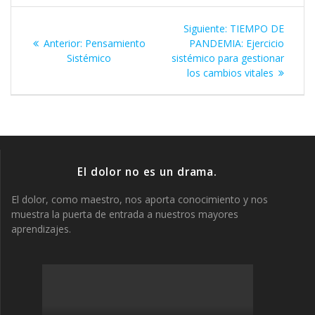
Navegación
Siguiente
Siguiente:
TIEMPO DE
de
Entrada
entrada:
Anterior:
Pensamiento
PANDEMIA: Ejercicio
anterior:
Sistémico
sistémico para gestionar
entradas
los cambios vitales
El dolor no es un drama.
El dolor, como maestro, nos aporta conocimiento y nos
muestra la puerta de entrada a nuestros mayores
aprendizajes.